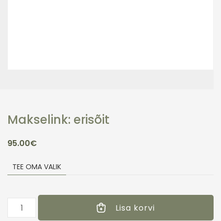
Makselink: erisõit
95.00
€
TEE OMA VALIK
Makselink:
Lisa korvi
erisõit