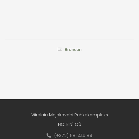
kogus
Broneeri
Viirelaiu Majakavahi Puhkekompleks
HOLEIN1 OÜ
(+372) 581 414 84