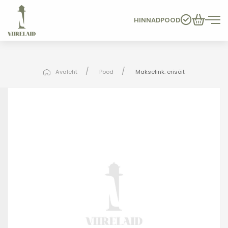
HINNAD
POOD
Avaleht
Pood
Makselink: erisõit