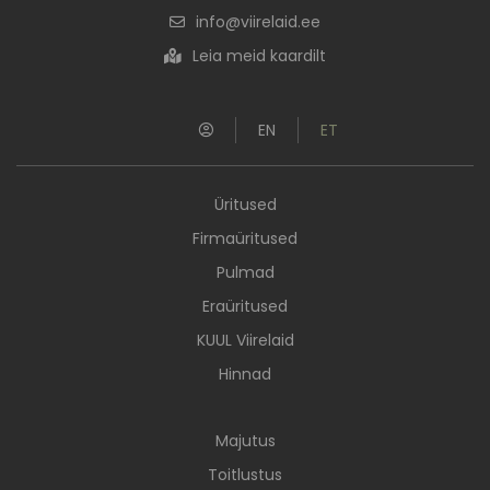
info@viirelaid.ee
Leia meid kaardilt
EN
ET
Üritused
Firmaüritused
Pulmad
Eraüritused
KUUL Viirelaid
Hinnad
Majutus
Toitlustus